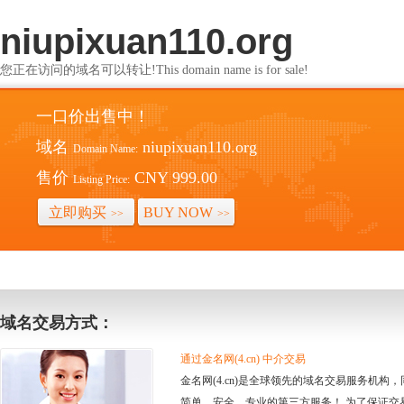
niupixuan110.org
您正在访问的域名可以转让!This domain name is for sale!
一口价出售中！
域名
niupixuan110.org
Domain Name:
售价
CNY 999.00
Listing Price:
立即购买
BUY NOW
>>
>>
域名交易方式：
通过金名网(4.cn) 中介交易
金名网(4.cn)是全球领先的域名交易服务机
简单、安全、专业的第三方服务！ 为了保证交