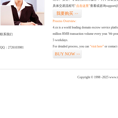
具体交易流程可
“点击这里”
查看或咨询support@
我要购买
>>
Process Overview:
4.cn is a world leading domain escrow service plat
million RMB transaction volume every year. We promi
联系我们
5 workdays.
For detailed process, you can
“visit here”
or contact
QQ：2726103981
BUY NOW
>>
Copyright © 1998 -2025 www.ni