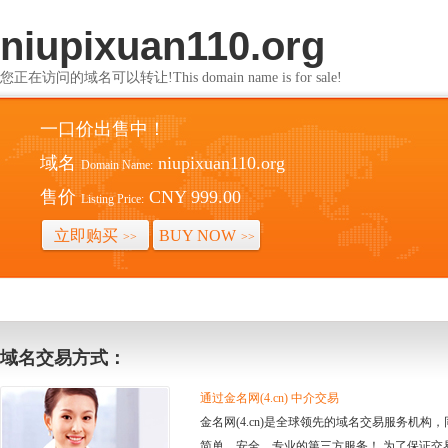
niupixuan110.org
您正在访问的域名可以转让!This domain name is for sale!
一口价出售中！
域名
niupixuan110.org
Domain Name:
售价
CNY 999.00
Listing Price:
立即购买
BUY NOW
>>
>>
域名交易方式：
通过金名网(4.cn) 中介交易
金名网(4.cn)是全球领先的域名交易服务机
简单、安全、专业的第三方服务！ 为了保证交