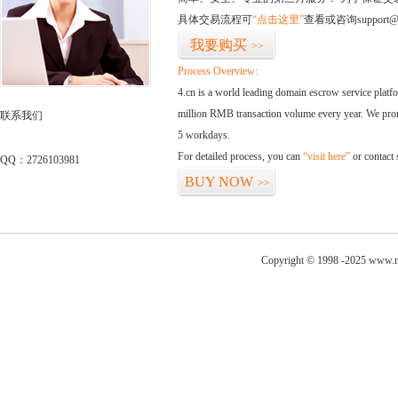
具体交易流程可
“点击这里”
查看或咨询support@
我要购买
>>
Process Overview:
4.cn is a world leading domain escrow service plat
million RMB transaction volume every year. We promi
联系我们
5 workdays.
For detailed process, you can
“visit here”
or contact
QQ：2726103981
BUY NOW
>>
Copyright © 1998 -2025 www.ni