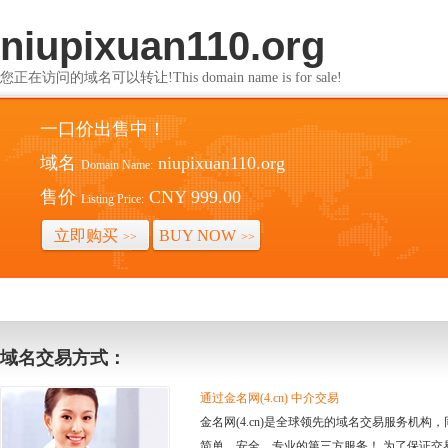
niupixuan110.org
您正在访问的域名可以转让!This domain name is for sale!
一口价出售中！
域名
niupixuan110.org
Domain Name:
售价
CNY 999.00
Listing Price:
立即购买
BUY NOW
>>
>>
域名交易方式：
通过金名网(4.cn) 中介交易
金名网(4.cn)是全球领先的域名交易服务机
简单、安全、专业的第三方服务！ 为了保证交