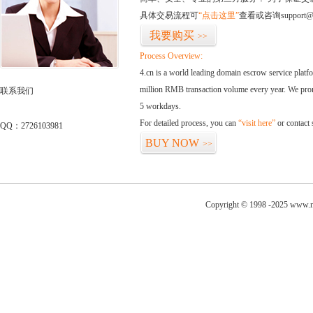
具体交易流程可
“点击这里”
查看或咨询support@
我要购买
>>
Process Overview:
4.cn is a world leading domain escrow service plat
million RMB transaction volume every year. We promi
联系我们
5 workdays.
For detailed process, you can
“visit here”
or contact
QQ：2726103981
BUY NOW
>>
Copyright © 1998 -2025 www.ni