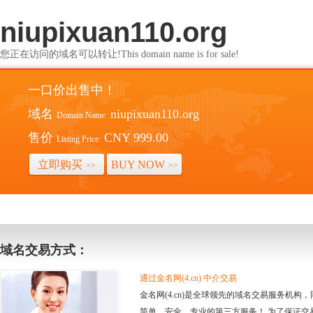
niupixuan110.org
您正在访问的域名可以转让!This domain name is for sale!
一口价出售中！
域名
niupixuan110.org
Domain Name:
售价
CNY 999.00
Listing Price:
立即购买
BUY NOW
>>
>>
域名交易方式：
通过金名网(4.cn) 中介交易
金名网(4.cn)是全球领先的域名交易服务机
简单、安全、专业的第三方服务！ 为了保证交