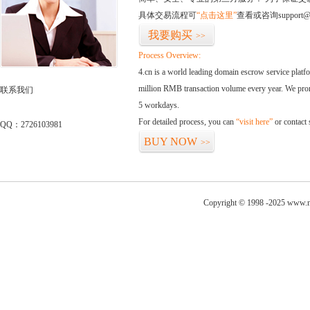
具体交易流程可
“点击这里”
查看或咨询support@
我要购买
>>
Process Overview:
4.cn is a world leading domain escrow service plat
million RMB transaction volume every year. We promi
联系我们
5 workdays.
For detailed process, you can
“visit here”
or contact
QQ：2726103981
BUY NOW
>>
Copyright © 1998 -2025 www.ni