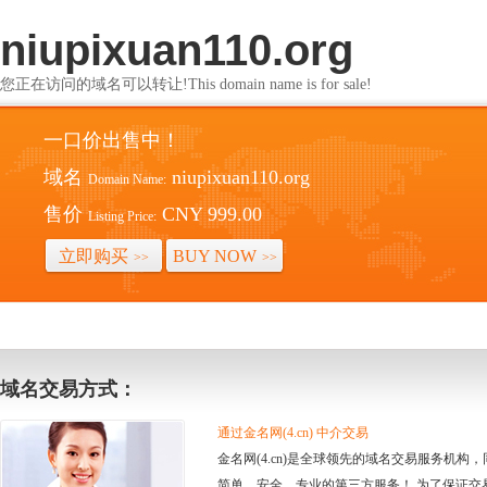
niupixuan110.org
您正在访问的域名可以转让!This domain name is for sale!
一口价出售中！
域名
niupixuan110.org
Domain Name:
售价
CNY 999.00
Listing Price:
立即购买
BUY NOW
>>
>>
域名交易方式：
通过金名网(4.cn) 中介交易
金名网(4.cn)是全球领先的域名交易服务机
简单、安全、专业的第三方服务！ 为了保证交