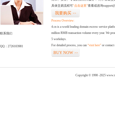
具体交易流程可
“点击这里”
查看或咨询support@
我要购买
>>
Process Overview:
4.cn is a world leading domain escrow service plat
million RMB transaction volume every year. We promi
联系我们
5 workdays.
For detailed process, you can
“visit here”
or contact
QQ：2726103981
BUY NOW
>>
Copyright © 1998 -2025 www.ni