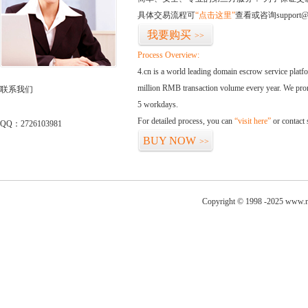
具体交易流程可
“点击这里”
查看或咨询support@
我要购买
>>
Process Overview:
4.cn is a world leading domain escrow service plat
million RMB transaction volume every year. We promi
联系我们
5 workdays.
For detailed process, you can
“visit here”
or contact
QQ：2726103981
BUY NOW
>>
Copyright © 1998 -2025 www.ni