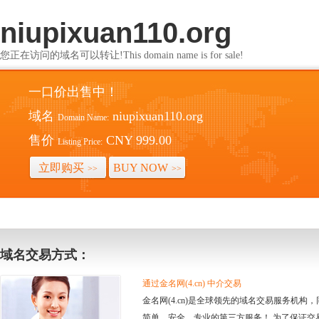
niupixuan110.org
您正在访问的域名可以转让!This domain name is for sale!
一口价出售中！
域名
niupixuan110.org
Domain Name:
售价
CNY 999.00
Listing Price:
立即购买
BUY NOW
>>
>>
域名交易方式：
通过金名网(4.cn) 中介交易
金名网(4.cn)是全球领先的域名交易服务机
简单、安全、专业的第三方服务！ 为了保证交