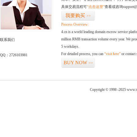
具体交易流程可
“点击这里”
查看或咨询support@
我要购买
>>
Process Overview:
4.cn is a world leading domain escrow service plat
million RMB transaction volume every year. We promi
联系我们
5 workdays.
For detailed process, you can
“visit here”
or contact
QQ：2726103981
BUY NOW
>>
Copyright © 1998 -2025 www.ni