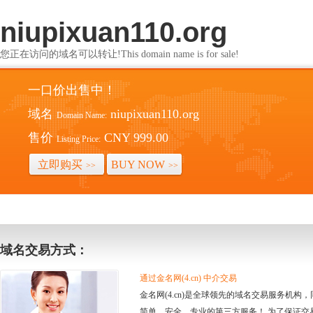
niupixuan110.org
您正在访问的域名可以转让!This domain name is for sale!
一口价出售中！
域名
niupixuan110.org
Domain Name:
售价
CNY 999.00
Listing Price:
立即购买
BUY NOW
>>
>>
域名交易方式：
通过金名网(4.cn) 中介交易
金名网(4.cn)是全球领先的域名交易服务机
简单、安全、专业的第三方服务！ 为了保证交